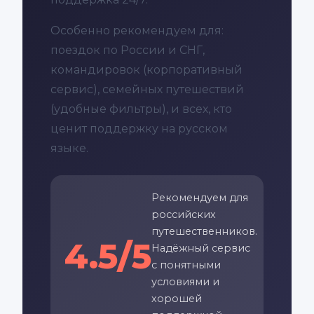
Особенно рекомендуем для:
поездок по России и СНГ,
командировок (корпоративный
сервис), семейных путешествий
(удобные фильтры), и всех, кто
ценит поддержку на русском
языке.
Рекомендуем для
российских
путешественников.
4.5/5
Надёжный сервис
с понятными
условиями и
хорошей