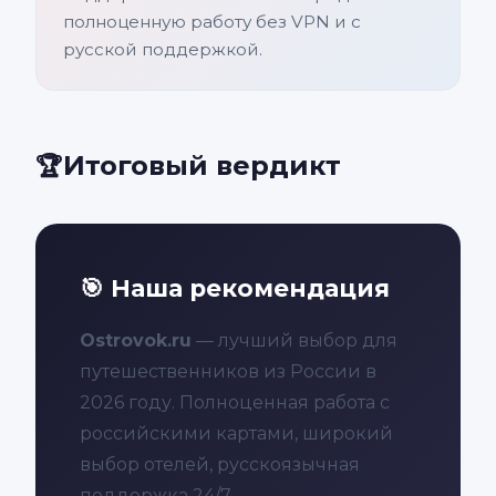
полноценную работу без VPN и с
русской поддержкой.
Итоговый вердикт
🏆
🎯 Наша рекомендация
Ostrovok.ru
— лучший выбор для
путешественников из России в
2026 году. Полноценная работа с
российскими картами, широкий
выбор отелей, русскоязычная
поддержка 24/7.