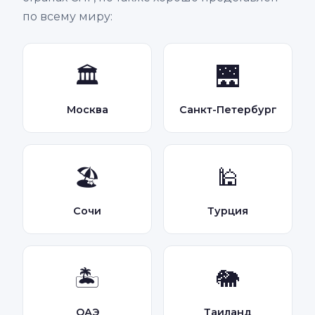
по всему миру:
🏛️
🌉
Москва
Санкт-Петербург
🏖️
🕌
Сочи
Турция
🏝️
🐘
ОАЭ
Таиланд