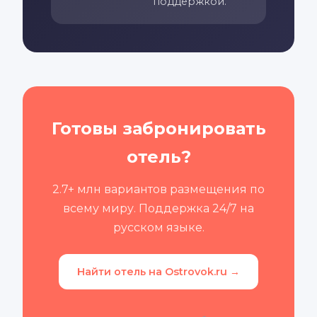
поддержкой.
Готовы забронировать
отель?
2.7+ млн вариантов размещения по
всему миру. Поддержка 24/7 на
русском языке.
Найти отель на Ostrovok.ru →